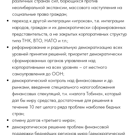
различных странах сил, борющихся против
неолиберальной экспансии, массового наступления на
социальные права граждан;
переход к другой интеграции «игроков», т.е. интеграции
народов, граждан и их демократически сформированных
представительств, а не закрытых корпоративных структур
типа ТНК, ВТО, НАТО и т.п.;
реформирование и радикальную демократизацию всех
уровней принятия решений; приоритет демократически
сформированных органов управления над
корпоративными на всех уровнях – от местного
самоуправления до ООН;
демократический контроль над финансовыми и др.
рынками, введение специального налогообложения
финансовых спекуляций, т.н. «налога Тобина», который
дал бы миру средства, достаточные для решения в
течение 10 лет целого ряда проблем наиболее бедных
стран;
отмену долгов «третьего мира»;
демократическое решение проблем финансовой
поддержки беднейших регионов мира (демократический