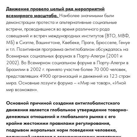
Движение провело целый ряд мероприятий
всемирного масштаба.
Наиболее значимыми были
демонстрации протеста и альтернативные социальные
встречи, проводившиеся во время различного рода
совещаний и встреч международных институтов (ВТО, МВФ,
МБ) в Сиэтле, Вашингтоне, Квебеке, Праге, Брюсселе, Генуе
и т.п. Позитивная программа антиглобализм обсуждалась на
Всемирных социальных форумах в Порту-Алегри (2001 и
2002). Во Всемирном социальном форуме в Порту-Алегри в
Бразилии в 2002 г. приняло участие более 70 000 человек,
представлявших 4900 организаций и движений из 123 стран
мира. Основные лозунги форума – «Мир не товар», «Иной
мир возможен».
Основной причиной создания антиглобалистского
движения является глобальное утверждение товарно-
денежных отношений и глобального рынка с его
крайне жестокими правилами регулирования,
подрывом моральных норм поведения человека,
редукцией человека к экономическому животному.