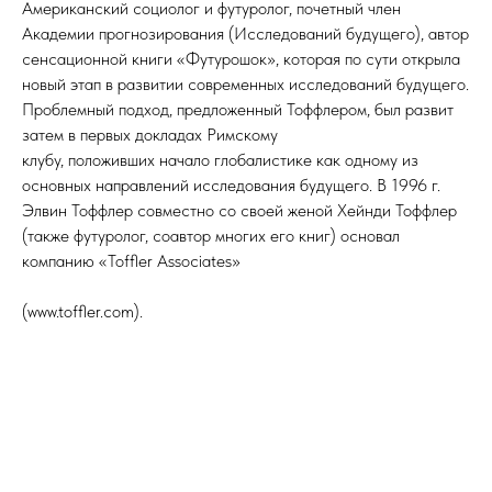
Американский социолог и футуролог, почетный член
Академии прогнозирования (Исследований будущего), автор
сенсационной книги «Футурошок», которая по сути открыла
новый этап в развитии современных исследований будущего.
Проблемный подход, предложенный Тоффлером, был развит
затем в первых докладах Римскому
клубу, положивших начало глобалистике как одному из
основных направлений исследования будущего. В 1996 г.
Элвин Тоффлер совместно со своей женой Хейнди Тоффлер
(также футуролог, соавтор многих его книг) основал
компанию «Toffler Associates»
(www.toffler.com).