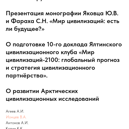
Презентация монографии Яковца Ю.В.
и Фараха С.Н. «Мир цивилизаций: есть
ли будущее?»
О подготовке 10-го доклада Ялтинского
цивилизационного клуба «Мир
цивилизаций-2100: глобальный прогноз
и стратегия цивилизационного
партнёрства».
О развитии Арктических
цивилизационных исследований
Агеев А.И.
Ионцев В.А.
Антонов А.И.
Колин К.К.