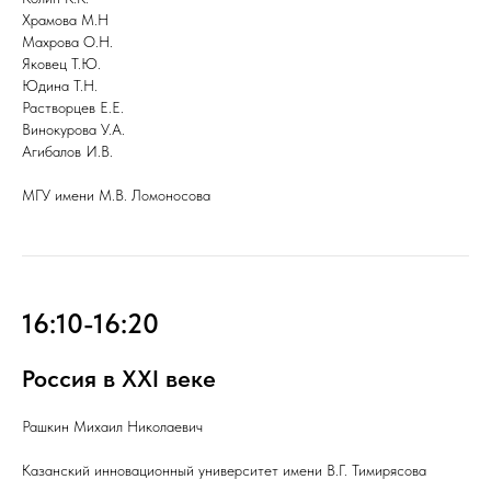
Храмова М.Н
Махрова О.Н.
Яковец Т.Ю.
Юдина Т.Н.
Растворцев Е.Е.
Винокурова У.А.
Агибалов И.В.
МГУ имени М.В. Ломоносова
16:10-16:20
Россия в XXI веке
Рашкин Михаил Николаевич
Казанский инновационный университет имени В.Г. Тимирясова