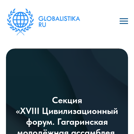
Cекция
«
XVIII Цивилизационный
форум. Гагаринская
молодёжная ассамблея.