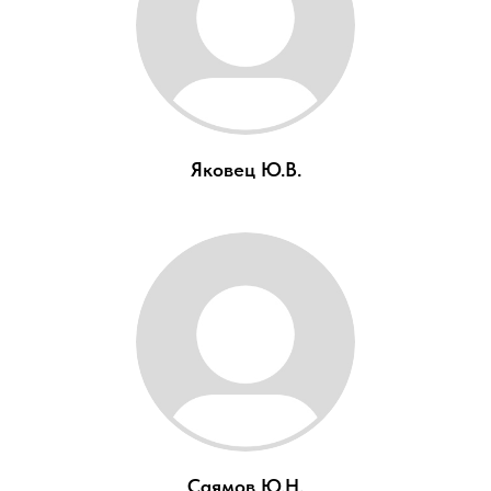
Яковец Ю.В.
Саямов Ю.Н.