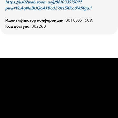
https://us02web.zoom.us/j/88103351509?
pwd=VbAqNaBUQoAkBcd29Jt15XKo0VdXga.1
Идентификатор конференции:
881 0335 1509;
Код доступа:
082280