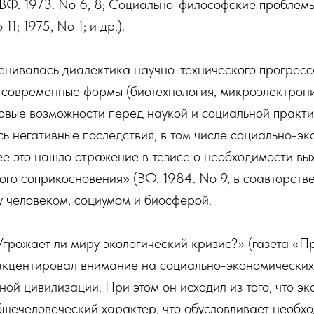
/ ВФ. 1973. No 6, 8; Социально-философские проблем
11; 1975, No 1; и др.).
енивалась диалектика научно-технического прогресс
е современные формы (биотехнология, микроэлектрон
новые возможности перед наукой и социальной практик
сь негативные последствия, в том числе социально-эк
е это нашло отражение в тезисе о необходимости вы
ого соприкосновения» (ВФ. 1984. No 9, в соавторстве
 человеком, социумом и биосферой.
грожает ли миру экологический кризис?» (газета «Пр
 акцентировал внимание на социально-экономических
ной цивилизации. При этом он исходил из того, что э
бщечеловеческий характер, что обусловливает необх