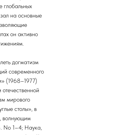
е глобальных
азал на основные
озволяющие
отах он активно
тижениям.
олеть догматизм
ций современного
и» (1968–1977)
и отечественной
ам мирового
глые столы», в
, волнующим
. No 1–4; Наука,