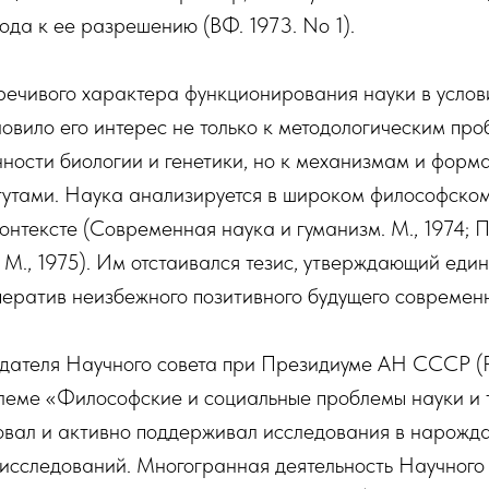
ода к ее разрешению (ВФ. 1973. No 1).
речивого характера функционирования науки в усло
овило его интерес не только к методологическим пр
нности биологии и генетики, но к механизмам и форм
тутами. Наука анализируется в широком философском
онтексте (Современная наука и гуманизм. М., 1974; 
 М., 1975). Им отстаивался тезис, утверждающий един
ператив неизбежного позитивного будущего современ
едателя Научного совета при Президиуме АН СССР (
леме «Философские и социальные проблемы науки и 
овал и активно поддерживал исследования в нарожд
исследований. Многогранная деятельность Научного 