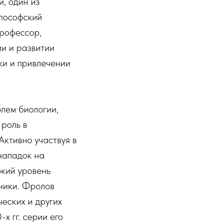
, один из
илософский
профессор,
ии и развитии
ки и привлечении
лем биологии,
 роль в
ктивно участвуя в
нападок на
окий уровень
хники. Фролов
еских и других
х гг. серии его