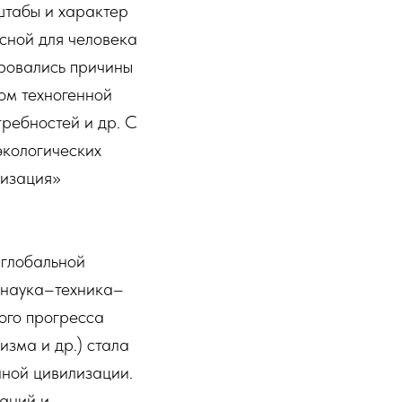
штабы и характер
сной для человека
ровались причины
ом техногенной
ребностей и др. С
экологических
гизация»
 глобальной
 наука–техника–
ого прогресса
изма и др.) стала
ной цивилизации.
ваний и