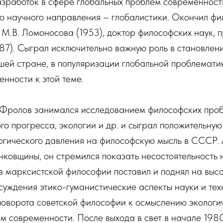
зработок в сфере глобальных проблем современности
го научного направления – глобалистики. Окончил ф
 М.В. Ломоносова (1953), доктор философских наук, 
7). Сыграл исключительно важную роль в становлен
шей стране, в популяризации глобальной проблемати
нности к этой теме.
. Фролов занимался исследованием философских проб
го прогресса, экологии и др. и сыграл положительную
гического давления на философскую мысль в СССР. А
ковщины, он стремился показать несостоятельность 
 в марксистской философии поставил и поднял на выс
суждения этико-гуманистические аспекты науки и те
поворота советской философии к осмыслению экологич
м современности. После выхода в свет в начале 1980-