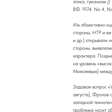
этика, гуманизм /
ВФ. 1974. No 4, No 
Им объективно оц
стороны, НТР и е
и др.) открывали 
стороны, выявляли
характера. Поздне
на уровень «высок
Моисеевым) между
Задавая вопрос «У
августа), Фролов
западной техноген
проблема носит о