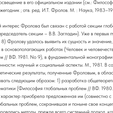
освещение в его официальном издании (см.: Философ
ежегодник ; отв. ред. И.Т. Фролов. М. : Наука, 1983–19
ый интерес Фролова был связан с работой секции гло
председатель секции – В.В. Загладин). Уже в первых п
o 8) Фролову удалось выявить их сущность и значение,
 в основополагающих работах (Человек и человечеств
м // ВФ. 1981. No 9), в фундаментальной монографии
ности: научный и социальный аспекты. М., 1981. В с
етические результаты, полученные Фроловым, в обла
вать следующим образом: 1) разработка общетеорет
матики (Философия глобальных проблем // ВФ. 1980.
характер приобрела предложенная им (совместно с
обальных проблем, сохранившая и поныне свое конце
ровались методы, прежде всего системный подход, к