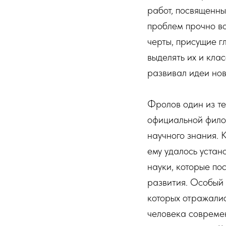
работ, посвященны
проблем прочно во
черты, присущие 
выделять их и кла
развивал идеи нов
Фролов один из те
официальной фило
научного знания.
ему удалось устан
науки, которые по
развития. Особый 
которых отражали
человека современ