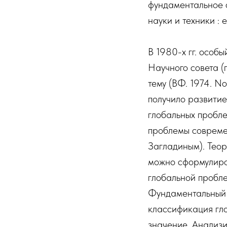
фундаментальное 
науки и техники : 
В 1980-х гг. особ
Научного совета (
тему (ВФ. 1974. N
получило развитие
глобальных пробле
проблемы современ
Загладиным). Теор
можно сформулиро
глобальной пробле
Фундаментальный 
классификация гл
значение. Анализи