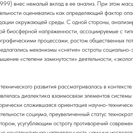
999) внес немалый вклад в ее анализ. При этом мас
тельности оценивались как определяющий фактор опа
дации окружающей среды. С одной стороны, анализи
ой биосферной напряженности, ассоциируемые с тип
ографическими процессами, ростом общественных пот
редлагались механизмы «снятия» остроты социально-
ышение «степени замкнутости» деятельности, «эколо
технического развития рассматривалась в контексте
являлась диалектика взаимосвязи элементов системы
торически сложившаяся ориентация научно-техническ
тельности социума, преувеличенный статус технократ
тором, усугубляющим остроту противоречий современ
но конструктивная направленность научных исследо