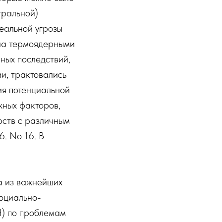
гральной)
еальной угрозы
на термоядерными
ных последствий,
и, трактовались
ия потенциальной
жных факторов,
рств с различным
. No 16. В
а из важнейших
социально-
) по проблемам