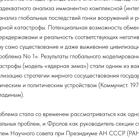
 адекватного анализа имманентно комплексной (инте
анализ глобальных последствий гонки вооружений и р
рной катастрофы. Потенциальная возможность обме
ерхдержавами и реальность соответствующих негатив
зу само существование и даже выживание цивилизаци
роблема No 1». Результаты глобального моделирован
астрофы (модель «ядерная зима») стали одним из ва
ализацию стратегии мирного сосуществования госуда
ческим и политическим устройством (Коммунист. 1976
ладиным).
облема стала со временем рассматриваться как одн
льных проблем, и Фролов как руководитель секции 
лем Научного совета при Президиуме АН СССР (РАН