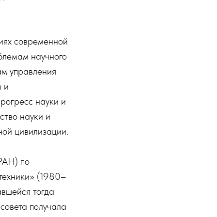
виях современной
облемам научного
ам управления
 и
Прогресс науки и
ство науки и
ной цивилизации.
РАН) по
техники» (1980–
авшейся тогда
совета получала