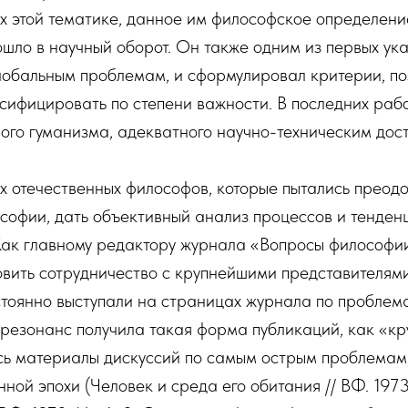
х этой тематике, данное им философское определени
шло в научный оборот. Он также одним из первых ук
глобальным проблемам, и сформулировал критерии, п
ссифицировать по степени важности. В последних раб
ого гуманизма, адекватного научно-техническим дос
х отечественных философов, которые пытались преод
софии, дать объективный анализ процессов и тенден
 Как главному редактору журнала «Вопросы философи
овить сотрудничество с крупнейшими представителям
стоянно выступали на страницах журнала по проблем
резонанс получила такая форма публикаций, как «кру
сь материалы дискуссий по самым острым проблемам
ной эпохи (Человек и среда его обитания // ВФ. 1973