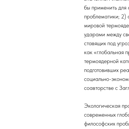
бы применить для
проблематики; 2) 
мировой термояде
ударами между св
ставящих под угро
как «глобальная п
термоядерной кат
подготовивших ре
социально-экономи
соавторстве с Заг
Экологическая пр
современных глоба
философских проб