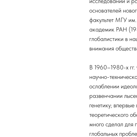
исследований и ра
основателей ново
факультет МГУ им.
академик РАН (198
глобалистики в на
внимания обществе
В 1960–1980-х гг
научно-техническо
ослаблении идеоло
развенчании лысен
генетику; впервые
теоретического об
много сделал для 
глобальных пробле