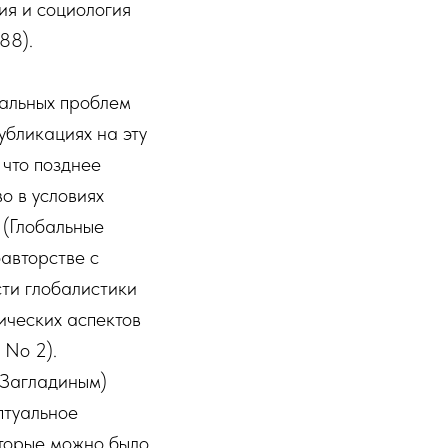
ия и социология
88).
бальных проблем
убликациях на эту
 что позднее
о в условиях
 (Глобальные
оавторстве с
сти глобалистики
ических аспектов
 No 2).
 Загладиным)
птуальное
оторые можно было