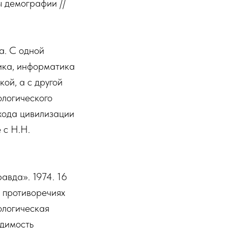
ы демографии //
а. С одной
ика, информатика
ой, а с другой
ологического
хода цивилизации
 с Н.Н.
авда». 1974. 16
 противоречиях
кологическая
одимость