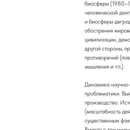
биосферы (1980–1
человеческой дея
и биосферы дегра
обострения миров
цивилизации, дем
другой стороны, п
противоречий (пов
мышления и т.п.).
Динамика научно-
проблематики. Вы
производство. Ис
(масштабность дея
существенным фак
Вместе с тем имен