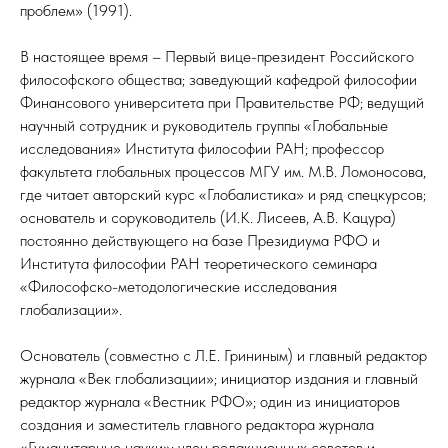
проблем» (1991).
В настоящее время – Первый вице-президент Российского
философского общества; заведующий кафедрой философии
Финансового университета при Правительстве РФ; ведущий
научный сотрудник и руководитель группы «Глобальные
исследования» Института философии РАН; профессор
факультета глобальных процессов МГУ им. М.В. Ломоносова,
где читает авторский курс «Глобалистика» и ряд спецкурсов;
основатель и соруководитель (И.К. Лисеев, А.В. Кацура)
постоянно действующего на базе Президиума РФО и
Института философии РАН теоретического семинара
«Философско-методологические исследования
глобализации».
Основатель (совместно с Л.Е. Грининым) и главный редактор
журнала «Век глобализации»; инициатор издания и главный
редактор журнала «Вестник РФО»; один из инициаторов
создания и заместитель главного редактора журнала
«Гуманитарные науки»; член редакционных советов и