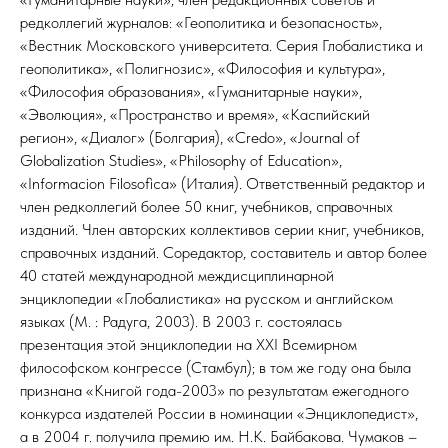
редколлегий журналов: «Геополитика и безопасность»,
«Вестник Московского университета. Серия Глобалистика и
геополитика», «Полигнозис», «Философия и культура»,
«Философия образования», «Гуманитарные науки»,
«Эволюция», «Пространство и время», «Каспийский
регион», «Диалог» (Болгария), «Credo», «Journal of
Globalization Studies», «Philosophy of Education»,
«Informacion Filosofica» (Италия). Ответственный редактор и
член редколлегий более 50 книг, учебников, справочных
изданий. Член авторских коллективов серии книг, учебников,
справочных изданий. Соредактор, составитель и автор более
40 статей международной междисциплинарной
энциклопедии «Глобалистика» на русском и английском
языках (М. : Радуга, 2003). В 2003 г. состоялась
презентация этой энциклопедии на XXI Всемирном
философском конгрессе (Стамбул); в том же году она была
признана «Книгой года-2003» по результатам ежегодного
конкурса издателей России в номинации «Энциклопедист»,
а в 2004 г. получила премию им. Н.К. Байбакова. Чумаков –