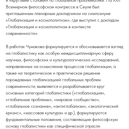
и «круглыми столами» по глобальной проблематике. На XXII
Всемирном философском конгрессе в Сеуле был
приглашенным пленарным докладчиком на симпозиуме
«Глобализация и космополитизм», где выступил с докладом
«Глобализация и космополитизм в контексте
современности».
В работах Чумакова формулируется и обосновывается взгляд
на глобалистику как особую междисциплинарную сферу
научных, философских и культурологических исследований,
направленных на осмысление процессов глобализации, а
также на теоретическое и практическое решение
порождаемых глобализацией глобальных проблем
современности; выявляется и разрабатывается круг
основных категорий глобалистики («глобализация»,
«глобальные проблемы», «мировое сообщество»,
«глобальное сознание», «антиглобализм», «экологический
кризис», «массовая культура» и др.), формулируются
фундаментальные положения, составляющие философскую
основу глобалистики как специфической отрасли