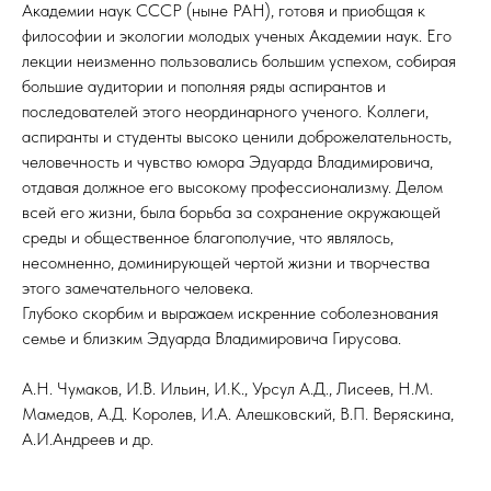
Академии наук СССР (ныне РАН), готовя и приобщая к
философии и экологии молодых ученых Академии наук. Его
лекции неизменно пользовались большим успехом, собирая
большие аудитории и пополняя ряды аспирантов и
последователей этого неординарного ученого. Коллеги,
аспиранты и студенты высоко ценили доброжелательность,
человечность и чувство юмора Эдуарда Владимировича,
отдавая должное его высокому профессионализму. Делом
всей его жизни, была борьба за сохранение окружающей
среды и общественное благополучие, что являлось,
несомненно, доминирующей чертой жизни и творчества
этого замечательного человека.
Глубоко скорбим и выражаем искренние соболезнования
семье и близким Эдуарда Владимировича Гирусова.
А.Н. Чумаков, И.В. Ильин, И.К., Урсул А.Д., Лисеев, Н.М.
Мамедов, А.Д. Королев, И.А. Алешковский, В.П. Веряскина,
А.И.Андреев и др.