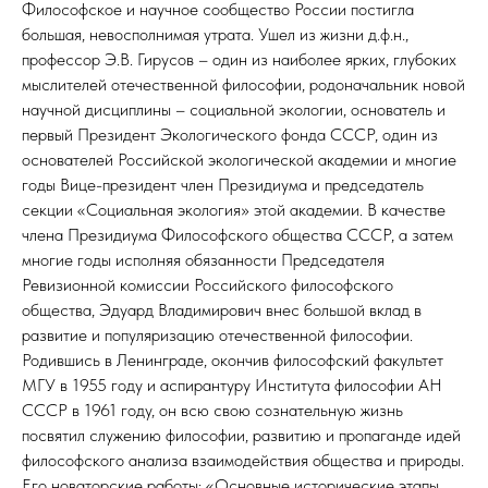
Философское и научное сообщество России постигла
большая, невосполнимая утрата. Ушел из жизни д.ф.н.,
профессор Э.В. Гирусов – один из наиболее ярких, глубоких
мыслителей отечественной философии, родоначальник новой
научной дисциплины – социальной экологии, основатель и
первый Президент Экологического фонда СССР, один из
основателей Российской экологической академии и многие
годы Вице-президент член Президиума и председатель
секции «Социальная экология» этой академии. В качестве
члена Президиума Философского общества СССР, а затем
многие годы исполняя обязанности Председателя
Ревизионной комиссии Российского философского
общества, Эдуард Владимирович внес большой вклад в
развитие и популяризацию отечественной философии.
Родившись в Ленинграде, окончив философский факультет
МГУ в 1955 году и аспирантуру Института философии АН
СССР в 1961 году, он всю свою сознательную жизнь
посвятил служению философии, развитию и пропаганде идей
философского анализа взаимодействия общества и природы.
Его новаторские работы: «Основные исторические этапы