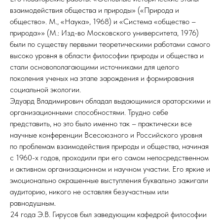
взаимодействия общества и природы» («Природа и
общество». М., «Наука», 1968) и «Система «общество –
природа»» (М.: Изд-во Московского университета, 1976)
были по существу первыми теоретическими работами самого
высоко уровня в области философии природы и общества и
стали основополагающими источниками для целого
поколения ученых на этапе зарождения и формирования
социальной экологии.
Эдуард Владимирович обладал выдающимися ораторскими и
организационными способностями. Трудно себе
представить, но это было именно так – практически все
научные конференции Всесоюзного и Российского уровня
по проблемам взаимодействия природы и общества, начиная
с 1960-х годов, проходили при его самом непосредственном
и активном организационном и научном участии. Его яркие и
эмоционально окрашенные выступления буквально зажигали
аудиторию, никого не оставляя безучастным или
равнодушным.
24 года Э.В. Гирусов был заведующим кафедрой философии