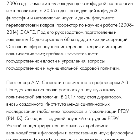
2006 год - заместитель заведующего кафедрой политологии
и этнополитики, с 2005 года - заведующий кафедрой
философии и методологии науки и декан факультета
переподготовки кадров, проректор по научной работе (2008-
2014) СКАГС. Под его руководством подготовлены и
защищены 16 докторских и 60 кандидатских диссертаций.
Основная сфера научных интересов - теория и история
политических элит; проблемы эффективности
государственной власти и управления; вопросы
государственной и муниципальной кадровой политики.
Профессор А.М. Старостин совместно с профессором А.В.
Понеделковым основали ростовскую научную школу
политической элитологии. В 2017 году стал директором
вновь созданного Института междисциплинарных
исследований глобальных процессов и глокализации РГЭУ
(РИНХ). Сегодня – ведущий научный сотрудник РГЭУ.
Ученый концентрируется на стыковых проблемах
взаимодействия философии и естественных наук; философии
и искусства; философии и техники; философии и политики,