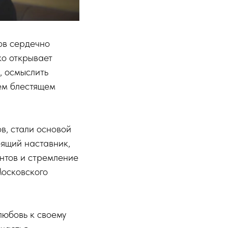
ов сердечно
ко открывает
, осмыслить
оем блестящем
в, стали основой
оящий наставник,
нтов и стремление
Московского
любовь к своему