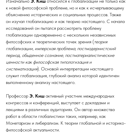
Изначально
Э. Киш
относился к глобализации не только как
к новой философской проблеме, но и как к исчерпывающему
объяснению исторических и социальных процессов. Также
он изучал глобализацию и как теорию настоящего. С начала
исследований он пытался рассмотреть проблему
глобализации одновременно с нескольких независимых
философских и теоретических точек зрения (
теория
глобализации, имперская проблема, постмодернистский
период, обыденное сознание, постматериалистические
ценности как философская типологизация и
систематизация
). Основой интерпретации настоящего
служит глобализация, глубокий анализ которой идентичен
выполненному анализу настоящего.
Профессор
Э. Киш
активный участник международных
конгрессов и конференций, выступает с докладами и
лекциями в различных аудиториях. Он автор множества
работ в области глобалистики таких, например, как
Монетаризм и либерализм. К теории глобальной и историко-
философской актуальности.