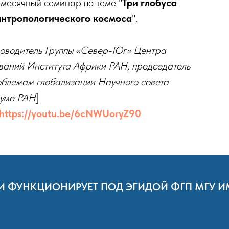
емесячный семинар по теме "
Три глобуса
антропологического космоса
".
оводитель Группы «Север-Юг» Центра
ваний Института Африки РАН, председатель
облемам глобализации Научного совета
иуме РАН
]
https://youtu.be/6cNWUoryZ90
АН И ФУНКЦИОНИРУЕТ ПОД ЭГИДОЙ ФГП МГУ 