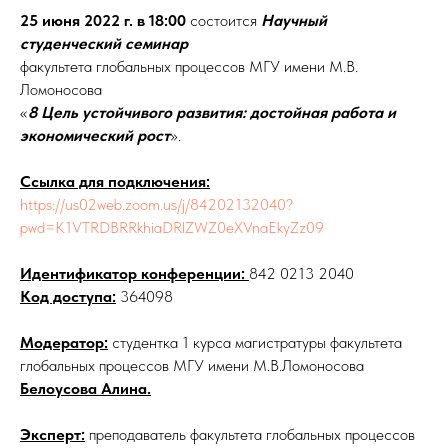
25 июня 2022 г. в 18:00
состоится
Научный
студенческий семинар
факультета глобальных процессов МГУ имени М.В.
Ломоносова
«
8 Цель устойчивого развития: достойная работа и
экономический рост
».
Ссылка для подключения:
https://us02web.zoom.us/j/84202132040?
pwd=K1VTRDBRRkhiaDRlZWZ0eXVnaEkyZz09
Идентификатор конференции:
842 0213 2040
Код доступа:
364098
Модератор:
студентка 1 курса магистратуры факультета
глобальных процессов МГУ имени М.В.Ломоносова
Белоусова Алина.
Эксперт:
преподаватель факультета глобальных процессов