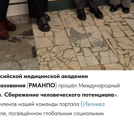
ссийской медицинской академии
разования
(
РМАНПО
) прошёл Международный
е. Сбережение человеческого потенциала
».
членов нашей команды портала (
Ивлиева
толе, посвящённом глобальным социальным