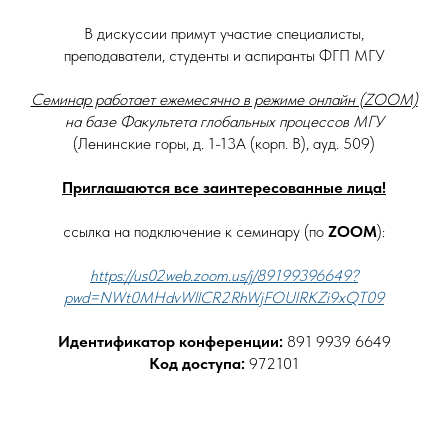
В дискуссии примут участие специалисты,
преподаватели, студенты и аспиранты ФГП МГУ
Семинар работает ежемесячно в режиме онлайн (ZOOM)
на базе Факультета глобальных процессов МГУ
(Ленинские горы, д. 1-13А (корп. В), ауд. 509)
Приглашаются все заинтересованные лица!
ссылка на подключение к семинару (по
ZOOM
):
https://us02web.zoom.us/j/89199396649?
pwd=NWt0MHdvWllCR2RhWjFOUlRKZi9xQT09
Идентификатор конференции:
891 9939 6649
Код доступа:
972101