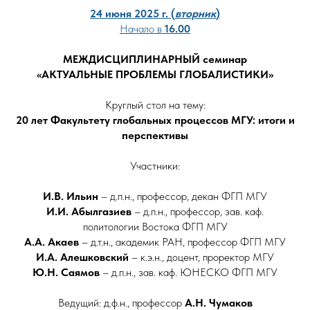
24 июня 2025 г. (
вторник
)
Начало в
16.00
МЕЖДИСЦИПЛИНАРНЫЙ семинар
«АКТУАЛЬНЫЕ ПРОБЛЕМЫ ГЛОБАЛИСТИКИ»
Круглый стол на тему:
20 лет Факультету глобальных процессов МГУ: итоги и
перспективы
Участники:
И.В.
Ильин
– д.п.н., профессор, декан ФГП МГУ
И.И.
Абылгазиев
– д.п.н., профессор, зав. каф.
политологии Востока ФГП МГУ
А.А. Акаев
– д.т.н., академик РАН, профессор ФГП МГУ
И.А.
Алешковский
– к.э.н., доцент, проректор МГУ
Ю.Н. Саямов
– д.п.н., зав. каф. ЮНЕСКО ФГП МГУ
Ведущий: д.ф.н., профессор
А.Н. Чумаков